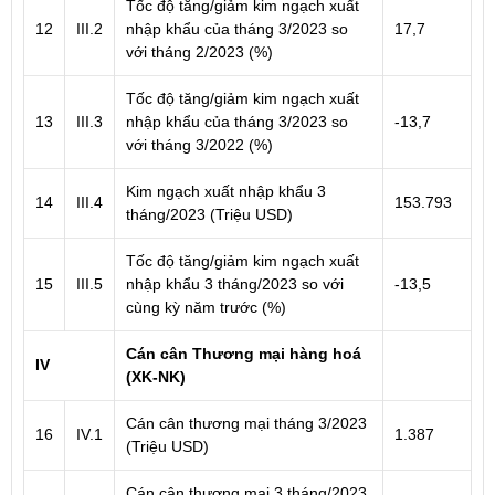
Tốc độ tăng/giảm kim ngạch xuất
12
III.2
nhập khẩu của tháng 3/2023 so
17,7
với tháng 2/2023 (%)
Tốc độ tăng/giảm kim ngạch xuất
13
III.3
nhập khẩu của tháng 3/2023 so
-13,7
với tháng 3/2022 (%)
Kim ngạch xuất nhập khẩu 3
14
III.4
153.793
tháng/2023 (Triệu USD)
Tốc độ tăng/giảm kim ngạch xuất
15
III.5
nhập khẩu 3 tháng/2023 so với
-13,5
cùng kỳ năm trước (%)
Cán cân Thương mại hàng hoá
IV
(XK-NK)
Cán cân thương mại tháng 3/2023
16
IV.1
1.387
(Triệu USD)
Cán cân thương mại 3 tháng/2023