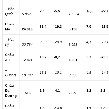
– Hàn
7,4
-5,6
16,5
-27,1
Quốc
5.852
12.294
Châu
31,4
-19,3
7,0
-11,5
Mỹ
24.919
5.198
– Hoa
26,2
-20,9
4,1
-12,1
Kỳ
20.764
3.023
Châu
16,2
-8,7
5,7
-20,3
Âu
12.821
4.261
–
13,1
-10,1
4,5
-14,6
EU(27)
10.408
3.336
Châu
Đại
1,9
-4,1
3,2
2,2
1.516
2.358
Dương
Châu
1,0
-14,9
1,3
3,0