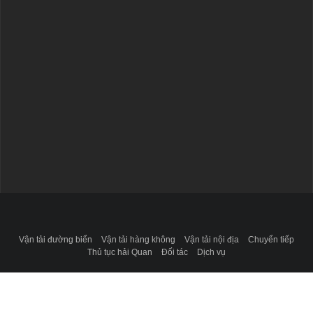
Vận tải đường biển
Vận tải hàng không
Vận tải nội địa
Chuyển tiếp
Thủ tục hải Quan
Đối tác
Dịch vụ