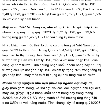
tử và linh kiện từ các thị trường như Hàn Quốc với 6,28 tỷ USD,
giảm 2,9%; Trung Quốc với 4,99 tỷ USD, giảm 18,6%; Đài Loan với
2,48 tỷ USD, giảm 20% và Nhật Bản giảm 1,75 tỷ USD, giảm 1,5%
so với cùng kỳ năm trước.
Máy móc, thiết bị, dụng cụ, phụ tùng khác:
Trị giá nhập khẩu
nhóm hàng này trong quý I/2023 đạt 9,21 tỷ USD, giảm 13,6%
tương ứng giảm 1,45 tỷ USD so với cùng kỳ năm trước.
Nhập khẩu máy móc thiết bị dụng cụ phụ tùng về Việt Nam trong
quý I/2023 từ thị trường Trung Quốc với 4,54 tỷ USD, giảm 16%;
tiếp theo từ thị trường Hàn Quốc với 1,4 tỷ USD, giảm 17%; từ thị
trường Nhật Bản với 1,02 tỷ USD, xấp xỉ với mức nhập khẩu của
cùng kỳ năm trước. Tính chung nhập khẩu nhóm hàng này từ 3 thị
trường chủ lực đạt gần 7 tỷ USD, chiếm tỷ trọng 76% trong tổng trị
giá nhập khẩu máy móc thiết bị dụng cụ phụ tùng của cả nước.
Nhóm hàng nguyên phụ liệu phục vụ ngành dệt may, da,
giày
(bao gồm: bông, xơ sợi dệt, vải các loại, nguyên phụ liệu dệt,
may, da, giầy): Trị giá nhập khẩu nhóm hàng này trong tháng
3/2023 đạt 2,29 tỷ USD, tăng mạnh 48,6% (tương ứng tăng 749
triệu USD) so với tháng trước. Tính chung, lũy kế trong quý I/2023,