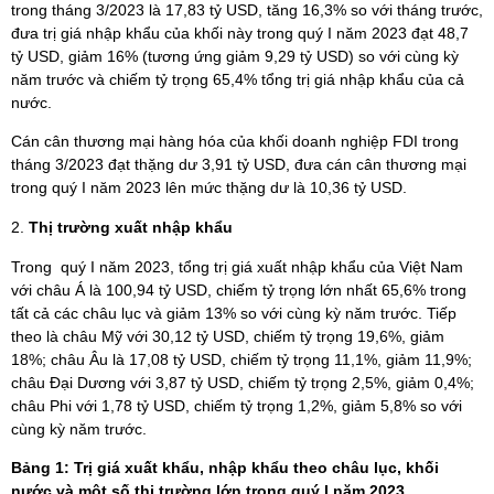
trong tháng 3/2023 là 17,83 tỷ USD, tăng 16,3% so với tháng trước,
đưa trị giá nhập khẩu của khối này trong quý I năm 2023 đạt 48,7
tỷ USD, giảm 16% (tương ứng giảm 9,29 tỷ USD) so với cùng kỳ
năm trước và chiếm tỷ trọng 65,4% tổng trị giá nhập khẩu của cả
nước.
Cán cân thương mại hàng hóa của khối doanh nghiệp FDI trong
tháng 3/2023 đạt thặng dư 3,91 tỷ USD, đưa cán cân thương mại
trong quý I năm 2023 lên mức thặng dư là 10,36 tỷ USD.
Thị trường xuất nhập khẩu
Trong quý I năm 2023, tổng trị giá xuất nhập khẩu của Việt Nam
với châu Á là 100,94 tỷ USD, chiếm tỷ trọng lớn nhất 65,6% trong
tất cả các châu lục và giảm 13% so với cùng kỳ năm trước. Tiếp
theo là châu Mỹ với 30,12 tỷ USD, chiếm tỷ trọng 19,6%, giảm
18%; châu Âu là 17,08 tỷ USD, chiếm tỷ trọng 11,1%, giảm 11,9%;
châu Đại Dương với 3,87 tỷ USD, chiếm tỷ trọng 2,5%, giảm 0,4%;
châu Phi với 1,78 tỷ USD, chiếm tỷ trọng 1,2%, giảm 5,8% so với
cùng kỳ năm trước.
Bảng 1: Trị giá xuất khẩu, nhập khẩu theo châu lục, khối
nước
và một số thị trường lớn trong quý I năm 2023