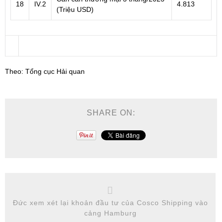
18
IV.2
4.813
(Triệu USD)
Theo: Tổng cục Hải quan
SHARE ON:
Đức xem xét lại khoản đầu tư của Cosco Shipping vào
cảng Hamburg