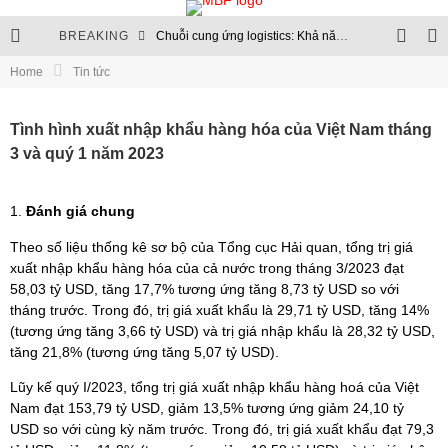
BREAKING
Chuỗi cung ứng logistics: Khả năng chống chịu trở thành chuẩn mực mới
Home
Tin tức
Thủ tục hải quan sẽ chuyển hoàn toàn lên môi trường điện tử
Chuỗi logistics xăng dầu: Nền tảng của an ninh năng lượng
Tình hình xuất nhập khẩu hàng hóa của Việt Nam tháng
3 và quý 1 năm 2023
Cập nhật quy định quản lý ngoại thương và hạn ngạch nhập khẩu
Đánh giá chung
Theo số liệu thống kê sơ bộ của Tổng cục Hải quan, tổng trị giá
xuất nhập khẩu hàng hóa của cả nước trong tháng 3/2023 đạt
58,03 tỷ USD, tăng 17,7% tương ứng tăng 8,73 tỷ USD so với
tháng trước. Trong đó, trị giá xuất khẩu là 29,71 tỷ USD, tăng 14%
(tương ứng tăng 3,66 tỷ USD) và trị giá nhập khẩu là 28,32 tỷ USD,
tăng 21,8% (tương ứng tăng 5,07 tỷ USD).
Lũy kế quý I/2023, tổng trị giá xuất nhập khẩu hàng hoá của Việt
Nam đạt 153,79 tỷ USD, giảm 13,5% tương ứng giảm 24,10 tỷ
USD so với cùng kỳ năm trước. Trong đó, trị giá xuất khẩu đạt 79,3