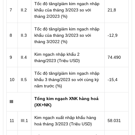
Tốc độ tăng/giảm kim ngạch nhập
7
II.2
khẩu của tháng 3/2023 so với
21,8
tháng 2/2023 (%)
Tốc độ tăng/giảm kim ngạch nhập
8
II.3
khẩu của tháng 3/2023 so với
-12,9
tháng 3/2022 (%)
Kim ngạch nhập khẩu 2
9
II.4
74.490
tháng/2023 (Triệu USD)
Tốc độ tăng/giảm kim ngạch nhập
10
II.5
khẩu 3 tháng/2023 so với cùng kỳ
-15,4
năm trước (%)
Tổng kim ngạch XNK hàng hoá
III
(XK+NK)
Kim ngạch xuất nhập khẩu hàng
11
III.1
58.031
hoá tháng 3/2023 (Triệu USD)