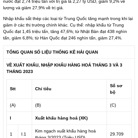
nước đạt 2,74 triệu tấn với trị giá là 2,27 tỷ USD, giảm 9,2% về
lượng và giảm 27,9% về trị giá.
Nhập khẩu sắt thép các loại từ Trung Quốc tăng mạnh trong khi lại
giảm ở các thị trường chính khác. Cụ thể: nhập khẩu từ Trung
Quốc đạt 1,45 triệu tấn, tăng 47,6%; từ Nhật Bản đạt 438 nghìn
tấn, giảm 6,8%; từ Hàn Quốc đạt 246 nghìn tấn, giảm 27,4%.
TỔNG QUAN SỐ LIỆU THỐNG KÊ HẢI QUAN
VỀ XUẤT KHẨU, NHẬP KHẨU HÀNG HOÁ THÁNG 3 VÀ 3
THÁNG 2023
Số sơ
Stt
Chỉ tiêu
bộ
(A)
(B)
(C)
I
Xuất khẩu hàng hoá (XK)
Kim ngạch xuất khẩu hàng hoá
1
I.1
29.709
tháng 3/2023 (Triệu USD)