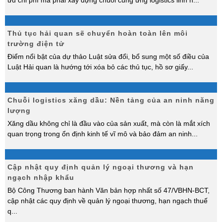
ưu chi phí mà phải xây dựng chuỗi cung ứng logistics linh h
...
Thủ tục hải quan sẽ chuyển hoàn toàn lên môi
trường điện tử
Điểm nổi bật của dự thảo Luật sửa đổi, bổ sung một số điều của
Luật Hải quan là hướng tới xóa bỏ các thủ tục, hồ sơ giấy
...
Chuỗi logistics xăng dầu: Nền tảng của an ninh năng
lượng
Xăng dầu không chỉ là đầu vào của sản xuất, mà còn là mắt xích
quan trọng trong ổn định kinh tế vĩ mô và bảo đảm an ninh
...
Cập nhật quy định quản lý ngoại thương và hạn
ngạch nhập khẩu
Bộ Công Thương ban hành Văn bản hợp nhất số 47/VBHN-BCT,
cập nhật các quy định về quản lý ngoại thương, hạn ngạch thuế
q
...