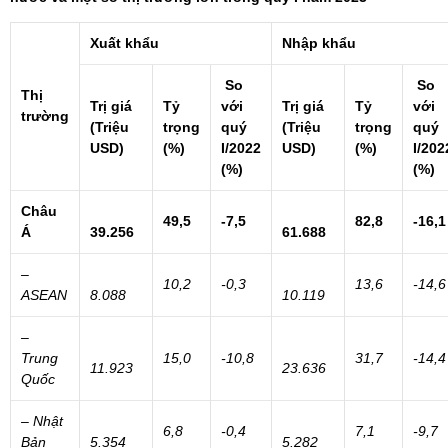
Xuất khẩu
Nhập khẩu
So
So
Thị
Trị giá
Tỷ
với
Trị giá
Tỷ
với
trường
(Triệu
trọng
quý
(Triệu
trọng
quý
USD)
(%)
I/2022
USD)
(%)
I/202
(%)
(%)
Châu
49,5
-7,5
82,8
-16,1
Á
39.256
61.688
–
10,2
-0,3
13,6
-14,6
ASEAN
8.088
10.119
–
Trung
15,0
-10,8
31,7
-14,4
11.923
23.636
Quốc
– Nhật
6,8
-0,4
7,1
-9,7
Bản
5.354
5.282