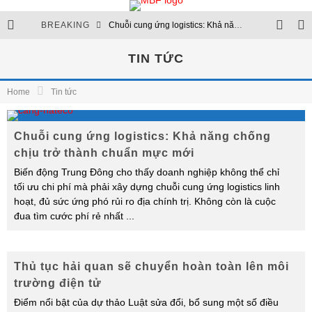
BREAKING
Chuỗi cung ứng logistics: Khả năng chống chịu trở thành chuẩn mực mới
Thủ tục hải quan sẽ chuyển hoàn toàn lên môi trường điện tử
TIN TỨC
Chuỗi logistics xăng dầu: Nền tảng của an ninh năng lượng
Home
Tin tức
Cập nhật quy định quản lý ngoại thương và hạn ngạch nhập khẩu
Chuỗi cung ứng logistics: Khả năng chống
chịu trở thành chuẩn mực mới
Biến động Trung Đông cho thấy doanh nghiệp không thể chỉ
tối ưu chi phí mà phải xây dựng chuỗi cung ứng logistics linh
hoạt, đủ sức ứng phó rủi ro địa chính trị. Không còn là cuộc
đua tìm cước phí rẻ nhất
...
Thủ tục hải quan sẽ chuyển hoàn toàn lên môi
trường điện tử
Điểm nổi bật của dự thảo Luật sửa đổi, bổ sung một số điều