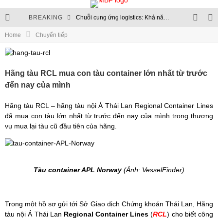
BREAKING
Chuỗi cung ứng logistics: Khả năng chống chịu trở thành chuẩn mực mới
Home
Chuyển tiếp
Thủ tục hải quan sẽ chuyển hoàn toàn lên môi trường điện tử
Chuỗi logistics xăng dầu: Nền tảng của an ninh năng lượng
Hãng tàu RCL mua con tàu container lớn nhất từ trước
Cập nhật quy định quản lý ngoại thương và hạn ngạch nhập khẩu
đến nay của mình
Hãng tàu RCL – hãng tàu nội Á Thái Lan Regional Container Lines
đã mua con tàu lớn nhất từ ​​trước đến nay của mình trong thương
vụ mua lại tàu cũ đầu tiên của hãng.
Tàu container APL Norway
(Ảnh: VesselFinder)
Trong một hồ sơ gửi tới Sở Giao dịch Chứng khoán Thái Lan, Hãng
tàu nội Á Thái Lan
Regional Container Lines
(
RCL
) cho biết công