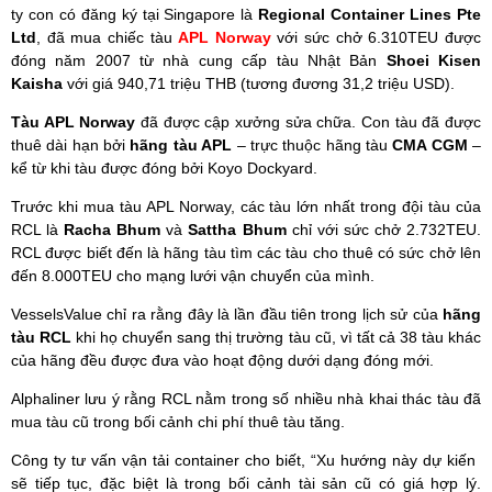
ty con có đăng ký tại Singapore là
Regional Container Lines Pte
Ltd
, đã mua chiếc tàu
APL Norway
với sức chở 6.310TEU được
đóng năm 2007 từ nhà cung cấp tàu Nhật Bản
Shoei Kisen
Kaisha
với giá 940,71 triệu THB (tương đương 31,2 triệu USD).
Tàu APL Norway
đã được cập xưởng sửa chữa. Con tàu đã được
thuê dài hạn bởi
hãng tàu APL
– trực thuộc hãng tàu
CMA CGM
–
kể từ khi tàu được đóng bởi Koyo Dockyard.
Trước khi mua tàu APL Norway, các tàu lớn nhất trong đội tàu của
RCL là
Racha Bhum
và
Sattha Bhum
chỉ với sức chở 2.732TEU.
RCL được biết đến là hãng tàu tìm các tàu cho thuê có sức chở lên
đến 8.000TEU cho mạng lưới vận chuyển của mình.
VesselsValue chỉ ra rằng đây là lần đầu tiên trong lịch sử của
hãng
tàu RCL
khi họ chuyển sang thị trường tàu cũ, vì tất cả 38 tàu khác
của hãng đều được đưa vào hoạt động dưới dạng đóng mới.
Alphaliner lưu ý rằng RCL nằm trong số nhiều nhà khai thác tàu đã
mua tàu cũ trong bối cảnh chi phí thuê tàu tăng.
Công ty tư vấn vận tải container cho biết, “Xu hướng này dự kiến ​​
sẽ tiếp tục, đặc biệt là trong bối cảnh tài sản cũ có giá hợp lý.