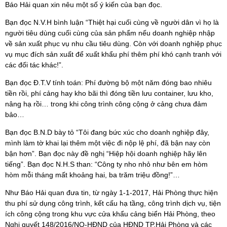
Báo Hải quan xin nêu một số ý kiến của bạn đọc.
Bạn đọc N.V.H bình luận “Thiệt hại cuối cùng về người dân vì họ là
người tiêu dùng cuối cùng của sản phẩm nếu doanh nghiệp nhập
về sản xuất phục vụ nhu cầu tiêu dùng. Còn với doanh nghiệp phục
vụ mục đích sản xuất để xuất khẩu phí thêm phí khó cạnh tranh với
các đối tác khác!”.
Bạn đọc Đ.T.V tính toán: Phí đường bộ một năm đóng bao nhiêu
tiền rồi, phí cảng hay kho bãi thì đóng tiền lưu container, lưu kho,
nâng hạ rồi… trong khi công trình công cộng ở cảng chưa đảm
bảo…
Bạn đọc B.N.D bày tỏ “Tôi đang bức xúc cho doanh nghiệp đây,
mình làm tờ khai lại thêm một việc đi nộp lệ phí, đã bận nay còn
bận hơn”. Bạn đọc này đề nghị “Hiệp hội doanh nghiệp hãy lên
tiếng”. Bạn đọc N.H.S than: “Công ty nho nhỏ như bên em hòm
hòm mỗi tháng mất khoảng hai, ba trăm triệu đồng!”…
Như Báo Hải quan đưa tin, từ ngày 1-1-2017, Hải Phòng thực hiện
thu phí sử dụng công trình, kết cấu hạ tầng, công trình dịch vụ, tiện
ích công cộng trong khu vực cửa khẩu cảng biển Hải Phòng, theo
Nghị quyết 148/2016/NQ-HĐND của HĐND TP.Hải Phòng và các