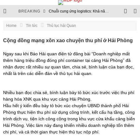
BREAKING
Chuỗi cung ứng logistics: Khả năng chống chịu trở thành chuẩn mực mới
Thủ tục hải quan sẽ chuyển hoàn toàn lên môi trường điện tử
Home
Tin tức
Thủ tục hải Quan
Chuỗi logistics xăng dầu: Nền tảng của an ninh năng lượng
Cộng đồng mạng xôn xao chuyện thu phí ở Hải Phòng
Cập nhật quy định quản lý ngoại thương và hạn ngạch nhập khẩu
Ngay sau khi Báo Hải quan điện tử đăng bài “Doanh nghiệp mất
thêm hàng triệu đồng đóng phí container tại cảng Hải Phòng” đã
nhận được rất nhiều sự quan tâm, chia sẻ, bình luận của bạn đọc,
nhất là trên các diễn đàn về thủ tục hải quan.
Nhiều bạn đọc chia sẻ, bình luận bày tỏ bức xúc trước việc thu phí
hàng hóa XNK qua khu vực cảng Hải Phòng.
Hầu hết ý kiến đều bày tỏ bức xúc chuyện UBND thành phố Hải
Phòng thực hiện thu phí sử dụng công trình, kết cấu hạ tầng, công
trình dịch vụ, tiện ích công cộng trong khu vực cửa khẩu cảng biển
Hải Phòng. Việc làm này đang khiến nhiều doanh nghiệp tốn thêm
chi phí, và cả thời gian thực hiện thủ tục nộp phí.