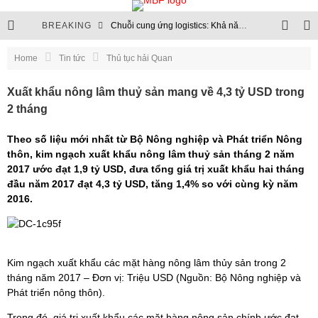
BREAKING
Chuỗi cung ứng logistics: Khả năng chống chịu trở thành chuẩn mực mới
Thủ tục hải quan sẽ chuyển hoàn toàn lên môi trường điện tử
Home
Tin tức
Thủ tục hải Quan
Chuỗi logistics xăng dầu: Nền tảng của an ninh năng lượng
Xuất khẩu nông lâm thuỷ sản mang về 4,3 tỷ USD trong
2 tháng
Cập nhật quy định quản lý ngoại thương và hạn ngạch nhập khẩu
Theo số liệu mới nhất từ Bộ Nông nghiệp và Phát triển Nông
thôn, kim ngạch xuất khẩu nông lâm thuỷ sản tháng 2 năm
2017 ước đạt 1,9 tỷ USD, đưa tổng giá trị xuất khẩu hai tháng
đầu năm 2017 đạt 4,3 tỷ USD, tăng 1,4% so với cùng kỳ năm
2016.
Kim ngạch xuất khẩu các mặt hàng nông lâm thủy sản trong 2
tháng năm 2017 – Đơn vị: Triệu USD (Nguồn: Bộ Nông nghiệp và
Phát triển nông thôn).
Trong đó, giá trị xuất khẩu các mặt hàng nông sản chính ước đạt