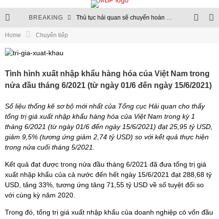
BREAKING
Thủ tục hải quan sẽ chuyển hoàn toàn lên môi trường điện tử
Home
Chuyển tiếp
Chuỗi logistics xăng dầu: Nền tảng của an ninh năng lượng
Cập nhật quy định quản lý ngoại thương và hạn ngạch nhập khẩu
Tình hình xuất nhập khẩu hàng hóa của Việt Nam trong
Chuỗi cung ứng logistics: Khả năng chống chịu trở thành chuẩn mực mới
nửa đầu tháng 6/2021 (từ ngày 01/6 đến ngày 15/6/2021)
Số liệu thống kê sơ bộ mới nhất của Tổng cục Hải quan cho thấy
tổng trị giá xuất nhập khẩu hàng hóa của Việt Nam trong kỳ 1
tháng 6/2021 (từ ngày 01/6 đến ngày 15/6/2021) đạt 25,95 tỷ USD,
giảm 9,5% (tương ứng giảm 2,74 tỷ USD) so với kết quả thực hiện
trong nửa cuối tháng 5/2021.
Kết quả đạt được trong nửa đầu tháng 6/2021 đã đưa tổng trị giá
xuất nhập khẩu của cả nước đến hết ngày 15/6/2021 đạt 288,68 tỷ
USD, tăng 33%, tương ứng tăng 71,55 tỷ USD về số tuyệt đối so
với cùng kỳ năm 2020.
Trong đó, tổng trị giá xuất nhập khẩu của doanh ngh​iệp có vốn đầu