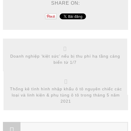
SHARE ON:
Doanh nghiệp ‘kiệt sức’ nếu bị thu phí hạ tầng cảng
biển từ 1/7
Thống kê tình hình nhập khẩu ô tô nguyên chiếc các
loại và linh kiện & phụ tùng ô tô trong tháng 5 năm
2021