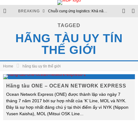
BREAKING
Chuỗi cung ứng logistics: Khả năng chống chịu trở thành chuẩn mực mới
Thủ tục hải quan sẽ chuyển hoàn toàn lên môi trường điện tử
TAGGED
HÃNG TÀU UY TÍN
Chuỗi logistics xăng dầu: Nền tảng của an ninh năng lượng
THẾ GIỚI
Cập nhật quy định quản lý ngoại thương và hạn ngạch nhập khẩu
Home
hãng tàu uy tín thế giới
Hãng tàu ONE – OCEAN NETWORK EXPRESS
Ocean Network Express (ONE) được thành lập vào ngày 7
tháng 7 năm 2017 bởi sự hợp nhất của ‘K’ Line, MOL và NYK.
Đây là sự hợp nhất đáng chú ý tại thời điểm ấy vì NYK (Nippon
Yusen Kaisha), MOL (Mitsui OSK Line
...