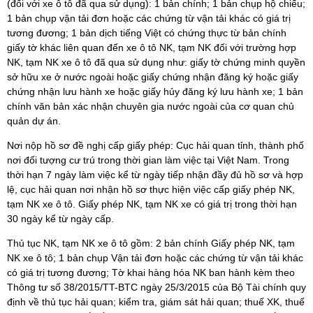
(đối với xe ô tô đã qua sử dụng): 1 bản chính; 1 bản chụp hộ chiếu;
1 bản chụp vận tải đơn hoặc các chứng từ vận tải khác có giá trị
tương đương; 1 bản dịch tiếng Việt có chứng thực từ bản chính
giấy tờ khác liên quan đến xe ô tô NK, tạm NK đối với trường hợp
NK, tạm NK xe ô tô đã qua sử dụng như: giấy tờ chứng minh quyền
sở hữu xe ở nước ngoài hoặc giấy chứng nhận đăng ký hoặc giấy
chứng nhận lưu hành xe hoặc giấy hủy đăng ký lưu hành xe; 1 bản
chính văn bản xác nhận chuyên gia nước ngoài của cơ quan chủ
quản dự án.
Nơi nộp hồ sơ đề nghị cấp giấy phép: Cục hải quan tỉnh, thành phố
nơi đối tượng cư trú trong thời gian làm việc tại Việt Nam. Trong
thời hạn 7 ngày làm việc kể từ ngày tiếp nhận đầy đủ hồ sơ và hợp
lệ, cục hải quan nơi nhận hồ sơ thực hiện việc cấp giấy phép NK,
tạm NK xe ô tô. Giấy phép NK, tạm NK xe có giá trị trong thời hạn
30 ngày kể từ ngày cấp.
Thủ tục NK, tạm NK xe ô tô gồm: 2 bản chính Giấy phép NK, tạm
NK xe ô tô; 1 bản chụp Vận tải đơn hoặc các chứng từ vận tải khác
có giá trị tương đương; Tờ khai hàng hóa NK ban hành kèm theo
Thông tư số 38/2015/TT-BTC ngày 25/3/2015 của Bộ Tài chính quy
định về thủ tục hải quan; kiểm tra, giám sát hải quan; thuế XK, thuế