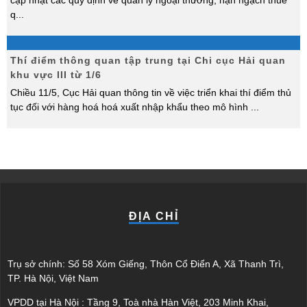
cập nhật các quy định về quản lý ngoại thương, hạn ngạch thuế
q
...
Thí điểm thông quan tập trung tại Chi cục Hải quan
khu vực III từ 1/6
Chiều 11/5, Cục Hải quan thông tin về việc triển khai thí điểm thủ
tục đối với hàng hoá hoá xuất nhập khẩu theo mô hình
...
ĐỊA CHỈ
Trụ sở chính: Số 58 Xóm Giếng, Thôn Cổ Điển A, Xã Thanh Trì,
TP. Hà Nội, Việt Nam
VPDD tại Hà Nội : Tầng 9, Toà nhà Hàn Việt, 203 Minh Khai,