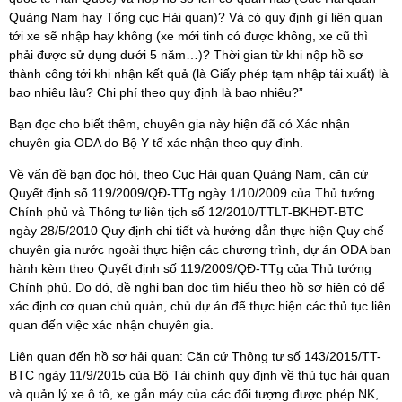
Quảng Nam hay Tổng cục Hải quan)? Và có quy định gì liên quan
tới xe sẽ nhập hay không (xe mới tinh có được không, xe cũ thì
phải được sử dụng dưới 5 năm…)? Thời gian từ khi nộp hồ sơ
thành công tới khi nhận kết quả (là Giấy phép tạm nhập tái xuất) là
bao nhiêu lâu? Chi phí theo quy định là bao nhiêu?”
Bạn đọc cho biết thêm, chuyên gia này hiện đã có Xác nhận
chuyên gia ODA do Bộ Y tế xác nhận theo quy định.
Về vấn đề bạn đọc hỏi, theo Cục Hải quan Quảng Nam, căn cứ
Quyết định số 119/2009/QĐ-TTg ngày 1/10/2009 của Thủ tướng
Chính phủ và Thông tư liên tịch số 12/2010/TTLT-BKHĐT-BTC
ngày 28/5/2010 Quy định chi tiết và hướng dẫn thực hiện Quy chế
chuyên gia nước ngoài thực hiện các chương trình, dự án ODA ban
hành kèm theo Quyết định số 119/2009/QĐ-TTg của Thủ tướng
Chính phủ. Do đó, đề nghị bạn đọc tìm hiểu theo hồ sơ hiện có để
xác định cơ quan chủ quản, chủ dự án để thực hiện các thủ tục liên
quan đến việc xác nhận chuyên gia.
Liên quan đến hồ sơ hải quan: Căn cứ Thông tư số 143/2015/TT-
BTC ngày 11/9/2015 của Bộ Tài chính quy định về thủ tục hải quan
và quản lý xe ô tô, xe gắn máy của các đối tượng được phép NK,