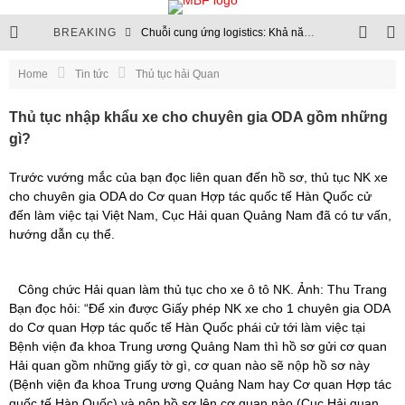
BREAKING
Chuỗi cung ứng logistics: Khả năng chống chịu trở thành chuẩn mực mới
Thủ tục hải quan sẽ chuyển hoàn toàn lên môi trường điện tử
Home
Tin tức
Thủ tục hải Quan
Chuỗi logistics xăng dầu: Nền tảng của an ninh năng lượng
Thủ tục nhập khẩu xe cho chuyên gia ODA gồm những
gì?
Cập nhật quy định quản lý ngoại thương và hạn ngạch nhập khẩu
Trước vướng mắc của bạn đọc liên quan đến hồ sơ, thủ tục NK xe
cho chuyên gia ODA do Cơ quan Hợp tác quốc tế Hàn Quốc cử
đến làm việc tại Việt Nam, Cục Hải quan Quảng Nam đã có tư vấn,
hướng dẫn cụ thể.
Công chức Hải quan làm thủ tục cho xe ô tô NK. Ảnh: Thu Trang
Bạn đọc hỏi: “Để xin được Giấy phép NK xe cho 1 chuyên gia ODA
do Cơ quan Hợp tác quốc tế Hàn Quốc phái cử tới làm việc tại
Bệnh viện đa khoa Trung ương Quảng Nam thì hồ sơ gửi cơ quan
Hải quan gồm những giấy tờ gì, cơ quan nào sẽ nộp hồ sơ này
(Bệnh viện đa khoa Trung ương Quảng Nam hay Cơ quan Hợp tác
quốc tế Hàn Quốc) và nộp hồ sơ lên cơ quan nào (Cục Hải quan