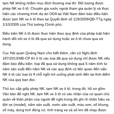
tạm NK không nhằm mục đích thương mại thì: Đối tượng được
phép NK xe ô tô: Chuyên gia nước ngoài tham gia quản lý và thực
hiện các chương trình dự án ODA tại Việt Nam đảm bảo điều kiện
được tạm NK xe ô tô theo tại Quyết định số 119/2009/QĐ-TTg ngày
1/10/2009 của Thủ tướng Chính phủ.
Điều kiện NK ô tô được thực hiện theo quy định của pháp luật hiện
hành đối với xe ô tô đã qua sử dụng hoặc xe ô tô chưa qua sử
dụng.
Cục Hải quan Quảng Nam cho biết thêm, căn cứ Nghị định
187/2013/NĐ-CP thì ô tô các loại đã qua sử dụng chỉ được NK nếu
đảm bảo điều kiện: loại đã qua sử dụng không quá 5 năm tính từ
năm sản xuất đến năm NK và các quy định có liên quan đến việc
NK ô tô các loại từ 9 chỗ ngồi trở xuống phát sinh đến tại thời điểm
NK của quý bạn đọc.
Thủ tục cấp giấy phép NK, tạm NK xe ô tô, trong đó, hồ sơ gồm:
Văn bản đề nghị NK, tạm NK xe ô tô có xác nhận của cơ quan chủ
quản về thân phận của người đề nghị trong đó ghi rõ nhãn hiệu xe,
đời xe (model), năm sản xuất, nước sản xuất, màu sơn, số khung,
số máy, dung tích động cơ, tình trạng xe và số km đã chạy được