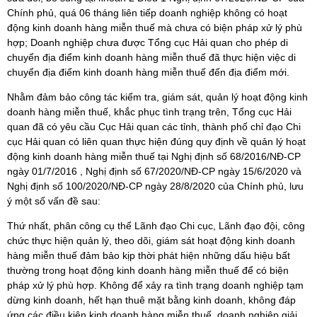
Chính phủ, quá 06 tháng liên tiếp doanh nghiệp không có hoạt
động kinh doanh hàng miễn thuế mà chưa có biện pháp xử lý phù
hợp; Doanh nghiệp chưa được Tổng cục Hải quan cho phép di
chuyển địa điểm kinh doanh hàng miễn thuế đã thực hiện việc di
chuyển địa điểm kinh doanh hàng miễn thuế đến địa điểm mới.
Nhằm đảm bảo công tác kiểm tra, giám sát, quản lý hoạt động kinh
doanh hàng miễn thuế, khắc phục tình trạng trên, Tổng cục Hải
quan đã có yêu cầu Cục Hải quan các tỉnh, thành phố chỉ đạo Chi
cục Hải quan có liên quan thực hiện đúng quy định về quản lý hoạt
động kinh doanh hàng miễn thuế tại Nghị định số 68/2016/NĐ-CP
ngày 01/7/2016 , Nghị định số 67/2020/NĐ-CP ngày 15/6/2020 và
Nghị định số 100/2020/NĐ-CP ngày 28/8/2020 của Chính phủ, lưu
ý một số vấn đề sau:
Thứ nhất, phân công cụ thể Lãnh đạo Chi cục, Lãnh đạo đội, công
chức thực hiện quản lý, theo dõi, giám sát hoạt động kinh doanh
hàng miễn thuế đảm bảo kịp thời phát hiện những dấu hiệu bất
thường trong hoạt động kinh doanh hàng miễn thuế để có biện
pháp xử lý phù hợp. Không để xảy ra tình trạng doanh nghiệp tạm
dừng kinh doanh, hết hạn thuê mặt bằng kinh doanh, không đáp
ứng các điều kiện kinh doanh hàng miễn thuế, doanh nghiệp giải