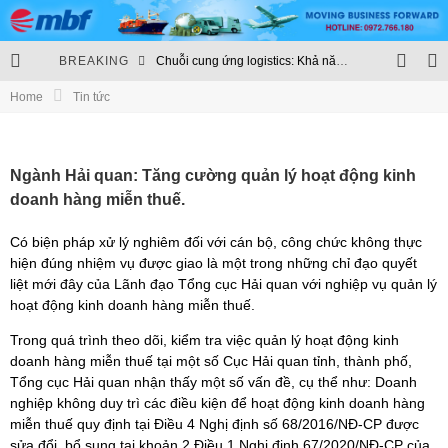
BREAKING
Chuỗi cung ứng logistics: Khả năng chống chịu trở thành chuẩn mực mới
Home
Tin tức
Thủ tục hải quan sẽ chuyển hoàn toàn lên môi trường điện tử
Chuỗi logistics xăng dầu: Nền tảng của an ninh năng lượng
Ngành Hải quan: Tăng cường quản lý hoạt động kinh
Cập nhật quy định quản lý ngoại thương và hạn ngạch nhập khẩu
doanh hàng miễn thuế.
Có biện pháp xử lý nghiêm đối với cán bộ, công chức không thực
hiện đúng nhiệm vụ được giao là một trong những chỉ đạo quyết
liệt mới đây của Lãnh đạo Tổng cục Hải quan với nghiệp vụ quản lý
hoạt động kinh doanh hàng miễn thuế.
Trong quá trình theo dõi, kiểm tra việc quản lý hoạt động kinh
doanh hàng miễn thuế tại một số Cục Hải quan tỉnh, thành phố,
Tổng cục Hải quan nhận thấy một số vấn đề, cụ thể như: Doanh
nghiệp không duy trì các điều kiện để hoạt động kinh doanh hàng
miễn thuế quy định tại Điều 4 Nghị định số 68/2016/NĐ-CP được
sửa đổi, bổ sung tại khoản 2 Điều 1 Nghị định 67/2020/NĐ-CP của