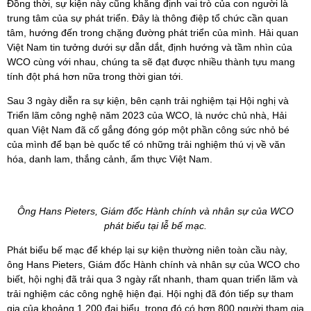
Đồng thời, sự kiện này cũng khẳng định vai trò của con người là
trung tâm của sự phát triển. Đây là thông điệp tổ chức cần quan
tâm, hướng đến trong chặng đường phát triển của mình. Hải quan
Việt Nam tin tưởng dưới sự dẫn dắt, định hướng và tầm nhìn của
WCO cùng với nhau, chúng ta sẽ đạt được nhiều thành tựu mang
tính đột phá hơn nữa trong thời gian tới.
Sau 3 ngày diễn ra sự kiện, bên cạnh trải nghiệm tại Hội nghị và
Triển lãm công nghệ năm 2023 của WCO, là nước chủ nhà, Hải
quan Việt Nam đã cố gắng đóng góp một phần công sức nhỏ bé
của mình để bạn bè quốc tế có những trải nghiệm thú vị về văn
hóa, danh lam, thắng cảnh, ẩm thực Việt Nam.
Ông Hans Pieters, Giám đốc Hành chính và nhân sự của WCO
phát biểu tại lễ bế mạc.
Phát biểu bế mạc để khép lại sự kiện thường niên toàn cầu này,
ông Hans Pieters, Giám đốc Hành chính và nhân sự của WCO cho
biết, hội nghị đã trải qua 3 ngày rất nhanh, tham quan triển lãm và
trải nghiệm các công nghệ hiện đại. Hội nghị đã đón tiếp sự tham
gia của khoảng 1.200 đại biểu, trong đó có hơn 800 người tham gia