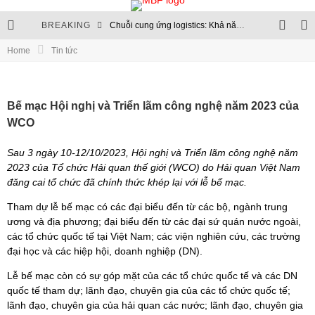
BREAKING
Chuỗi cung ứng logistics: Khả năng chống chịu trở thành chuẩn mực mới
Home
Tin tức
Thủ tục hải quan sẽ chuyển hoàn toàn lên môi trường điện tử
Chuỗi logistics xăng dầu: Nền tảng của an ninh năng lượng
Bế mạc Hội nghị và Triển lãm công nghệ năm 2023 của
Cập nhật quy định quản lý ngoại thương và hạn ngạch nhập khẩu
WCO
Sau 3 ngày 10-12/10/2023, Hội nghị và Triển lãm công nghệ năm
2023 của Tổ chức Hải quan thế giới (WCO) do Hải quan Việt Nam
đăng cai tổ chức đã chính thức khép lại với lễ bế mạc.
Tham dự lễ bế mạc có các đại biểu đến từ các bộ, ngành trung
ương và địa phương; đại biểu đến từ các đại sứ quán nước ngoài,
các tổ chức quốc tế tại Việt Nam; các viện nghiên cứu, các trường
đại học và các hiệp hội, doanh nghiệp (DN).
Lễ bế mạc còn có sự góp mặt của các tổ chức quốc tế và các DN
quốc tế tham dự; lãnh đạo, chuyên gia của các tổ chức quốc tế;
lãnh đạo, chuyên gia của hải quan các nước; lãnh đạo, chuyên gia