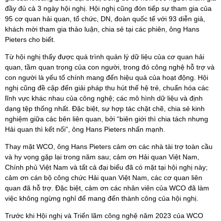
đầy đủ cả 3 ngày hội nghị. Hội nghị cũng đón tiếp sự tham gia của
95 cơ quan hải quan, tổ chức, DN, đoàn quốc tế với 93 diễn giả,
khách mời tham gia thảo luận, chia sẻ tại các phiên, ông Hans
Pieters cho biết.
Từ hội nghị thấy được quá trình quản lý dữ liệu của cơ quan hải
quan, tầm quan trọng của con người, trong đó công nghệ hỗ trợ và
con người là yếu tố chính mang đến hiệu quả của hoạt động. Hội
nghị cũng đề cập đến giải pháp thu hút thế hệ trẻ, chuẩn hóa các
lĩnh vực khác nhau của công nghệ; các mô hình dữ liệu và định
dạng tệp thống nhất. Đặc biệt, sự hợp tác chặt chẽ, chia sẻ kinh
nghiệm giữa các bên liên quan, bởi “biên giới thì chia tách nhưng
Hải quan thì kết nối”, ông Hans Pieters nhấn mạnh.
Thay mặt WCO, ông Hans Pieters cảm ơn các nhà tài trợ toàn cầu
và hy vọng gặp lại trong năm sau; cảm ơn Hải quan Việt Nam,
Chính phủ Việt Nam và tất cả đại biểu đã có mặt tại hội nghị này;
cảm ơn cán bộ công chức Hải quan Việt Nam, các cơ quan liên
quan đã hỗ trợ. Đặc biệt, cảm ơn các nhân viên của WCO đã làm
việc không ngừng nghỉ để mang đến thành công của hội nghị.
Trước khi Hội nghị và Triển lãm công nghệ năm 2023 của WCO